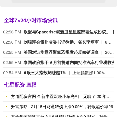
全球7×24小时市场快讯
02:56 PM
欧盟与Spacerise就新卫星星座部署达成协议。
02:56 PM
刘珺拜会贵州省委书记徐麟、省长李炳军
8月5日，工商银行党委副书记、行长刘珺在贵阳拜会贵州省委书记徐麟，省委副书记、省长李炳军，双方就深化政银合作、推动贵州高质量发展等话题深入交流。贵州省委常委、省委统战部部长郭强，省委常委、常务副省长胡广杰，省政协副主席、省财政厅厅长石化清等参加会谈。（中国工商银行）
02:55 PM
英国对涉华悬浮聚氯乙烯发起反倾销调查
2026年8月4日，英国贸易救济署发布公告，应英国企业INOVYN Chlor Vinyls Limited提交的申请，对原产于中国、墨西哥和韩国的悬浮聚氯乙烯（Suspension Polyvinyl Chloride (S-PVC)）发起反倾销调查。涉案产品的英国海关编码为3904 1000 15和3904 1000 80。本案倾销调查期为2025年7月1日至2026年6月30日，损害调查期为2022年7月1日至2026年6月30日。 案件利害相关方可登录英国贸易救济署网站注册（https://www.trade-remedies.service.gov.uk），以获得案件相关信息并参与相关调查程序，注册需在2026年8月21日前完成。（英国贸易救济服务官网）
02:55 PM
泰国政府拟于 9
02:54 PM
A股三大指数均涨超1%
上证指数涨1.00%，现报3939.466点；深证成指涨1.39%，现报14306.540点；创业板指涨1.37%，现报3563.810点。
七星配资 直播
方道配资官网 全新中置双座小车亮相！无聊了 20 年的丰田，
升富策略 12月18日财通转债上涨0.09%，转股溢价率26
基金华宝策略平台 8月8日精达转债上涨0.35%，转股溢价率