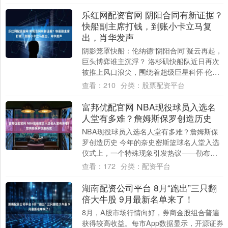
前的N....
乐红网配资官网 阴阳合同有新证据？
快船副主席打钱，到账小卡立马复
出，肖华发声
阴影笼罩快船：伦纳德“阴阳合同”疑云再起，
巨头博弈谁主沉浮？ 洛杉矶快船队近日再次
被推上风口浪尖，围绕着超级巨星科怀·伦纳
德的“阴阳合同”传闻愈演愈烈。尽管官方....
查看：
210
分类：
股票配资平台
富邦优配官网 NBA现役球员入选名
人堂有多难？詹姆斯保罗创造历史
NBA现役球员入选名人堂有多难？詹姆斯保
罗创造历史 今年的奈史密斯篮球名人堂入选
仪式上，一个特殊现象引发热议——勒布朗·
詹姆斯和克里斯·保罗以现役球员身份入
查看：
172
分类：
配资平台
选。....
湖南配资公司平台 8月“跑出”三只翻
倍大牛股 9月最新名单来了！
8月，A股市场行情向好，券商金股组合普遍
获得较高收益。每市App数据显示，开源证券