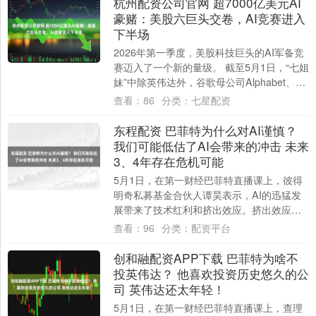
杭州配资公司官网 超7000亿美元AI
豪赌：美股六巨头交卷，AI竞赛进入
下半场
2026年第一季度，美股科技巨头的AI军备竞
赛迈入了一个新的量级。 截至5月1日，“七姐
妹”中除英伟达外，谷歌母公司Alphabet、微
软、亚马逊、Meta、苹....
查看：
86
分类：
七星配资
东程配资 巴菲特为什么对AI谨慎？
我们可能低估了AI会带来的冲击 未来
3、4年存在危机可能
5月1日，在第一财经巴菲特直播课上，彼得
明奇私募基金合伙人谭昊表示，AI的迅猛发
展带来了技术红利和挤出效应。挤出效应可
能才刚刚开始，可能在未来三、四年之内，
查看：
96
分类：
配资平台
随着....
创和融配资APP下载 巴菲特为啥不
投英伟达？ 他喜欢投资历史悠久的公
司 英伟达还太年轻！
5月1日，在第一财经巴菲特直播课上，查理