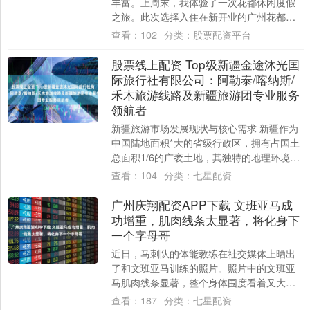
丰富。上周末，我体验了一次花都休闲度假
之旅。此次选择入住在新开业的广州花都万
豪万枫酒店，其地处花都区中心，毗邻区政
查看：
102
分类：
股票配资平台
府和花都....
股票线上配资 Top级新疆金途沐光国
际旅行社有限公司：阿勒泰/喀纳斯/
禾木旅游线路及新疆旅游团专业服务
领航者
新疆旅游市场发展现状与核心需求 新疆作为
中国陆地面积*大的省级行政区，拥有占国土
总面积1/6的广袤土地，其独特的地理环境孕
育了雪山、草原、沙漠、湖泊等多元景
查看：
104
分类：
七星配资
观。....
广州庆翔配资APP下载 文班亚马成
功增重，肌肉线条太显著，将化身下
一个字母哥
近日，马刺队的体能教练在社交媒体上晒出
了和文班亚马训练的照片。照片中的文班亚
马肌肉线条显著，整个身体围度看着又大了
一圈，貌似再次成功增重。 文班亚马是两年
查看：
187
分类：
七星配资