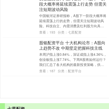
段大概率将延续震荡上行走势 但需关
注短期波动风险
中国银河证券研报称，A股下一阶段大概率将
延续震荡上行的走势，但需关注短期波动风
险。科技自立、内需消费及红利股方向具备
中长期配置价值。 （1）趋势节奏上：９月业
查看：
193
分类：
七星配资
绩....
股银配资平台 十大机构论市：A股向
上趋势不改 中期坚定把握科技主线
本周沪指上涨0.84%，深证成指上涨4.36%，
创业板指上涨7.74%。下周A股将如何运行？
我们汇总了各大机构的最新投资策略，供投
资者参考。 中原证券：三大动力....
查看：
187
分类：
配资平台
七星配资