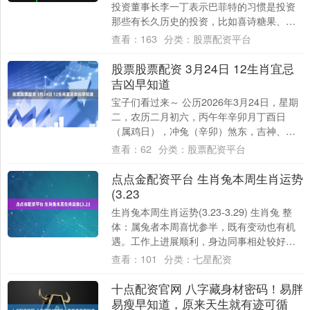
投资董事长李一丁表示巴菲特的习惯是投资
那些有长久历史的投资，比如喜诗糖果、可
口可乐等。显然英伟达没有这么长的历史。
查看：
163
分类：
股票配资平台
举报....
股票股票配资 3月24日 12生肖宜忌
吉凶早知道
宝子们看过来～ 公历2026年3月24日，星期
二，农历二月初六，丙午年辛卯月丁酉日
（属鸡日），冲兔（辛卯）煞东，吉神、凶
神各有讲究，宜破屋、修墙、求医问药，其
查看：
62
分类：
股票配资平台
他....
点点金配资平台 生肖兔本周生肖运势
(3.23
生肖兔本周生肖运势(3.23-3.29) 生肖兔 整
体：属兔者本周喜忧参半，既有变动也有机
遇。工作上进展顺利，身边同事相处较好。
财富上无论是薪金还是投资理财皆有....
查看：
101
分类：
七星配资
十点配资官网 八字藏身材密码！易胖
易瘦早知道，原来天生就有迹可循