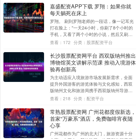
嘉盛配资APP下载 罗翔：如果你就
每天躺死在床上
罗翔。 刷到罗翔老师的一段话，像一记耳光
打在脸上："一天24小时，你刷了8个小时的
手机，又看了两个小时的小说，然后又刷了3
个小时的剧，其他的时间不是吃就是睡，
查看：
172
分类：
股票配资平台
你....
长沙股票配资网平台 西双版纳州推出
博物馆英文讲解示范课 推动入境游体
验再创新高
为主动适应入境旅游市场发展新需求，全面
提升外国游客的游览体验与文化感知，西双
版纳州文化和旅游局携手西双版纳州导游协
会于近期完成了一项重要文化服务升级——
查看：
218
分类：
配资平台
西双版纳....
常熟股票配资网 广州花都度假新选，
首家“万豪系”酒店，免费咖啡宵夜随
心享
广州花都作为广州的北大门，旅游资源十分