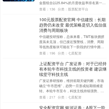
金股组合以25.84%的月度收益率排名第一，
中航证券、国元证券分列第二、第三位....
查看：
136
分类：
股票配资平台
100元股票配资官网 中信建投：长期
趋势仍未改变 最优策略是切入低估值
消费与周期板块
中信建投研报称，总体来看，TMT板块拥挤
度虽未见顶，但已接近预警线，消费、周期
等低热度板块可能在下一阶段的行情中拥有
更高性价比。市场资金从避险逐步转向攻守
查看：
196
分类：
七星配资
兼备，....
上证配资平台 广发证券：对于已经持
有本轮牛市科技主线的投资者 建议继
续坚守科技主线
广发证券研报称，维持前期关键判断，市场
确立“牛市思维”，趋势一旦形成短期很难逆
转。本轮牛市至今，科技主线持续强势、行
业轮动指数下降。对于已经持有本轮牛市科
查看：
217
分类：
七星配资
技主线....
安全配资官网 银河证券：A股下一阶