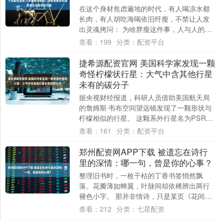
在这个身材焦虑遍地的时代，有人喝凉水都
长肉，有人胡吃海喝依旧纤瘦，不禁让人发
出灵魂拷问： 为啥胖瘦这件事，人与人的差
距这么大？ 有人说靠自律，有人讲看体质，
查看：
199
分类：
配资平台
而在....
捷希源配资官网 美国科学家发现一颗
奇怪柠檬状行星：大气中含其他行星
未有的碳分子
据央视财经报道，科研人员借助美国航天局
的詹姆斯·韦布空间望远镜发现了一颗形状与
柠檬相似的行星。 这颗系外行星名为PSR
J2322-2650b，它围绕一颗高速旋....
查看：
161
分类：
配资平台
郑州配资网APP下载 被遗忘在诗行
里的深情：哪一句，曾是你的心事？
整理旧书时，一枚干枯的丁香书签悄然飘
落。花瓣薄如蝉翼，叶脉间却依稀辨出两行
褪色小字。 那并非情诗，只是某页《花间
集》里，不知谁用铅笔轻轻划下的线。 那个
查看：
212
分类：
七星配资
瞬间，你....